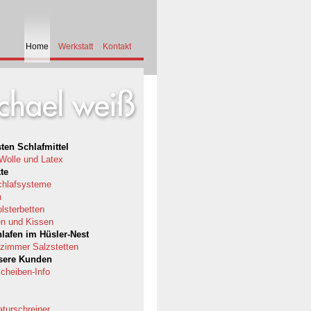
Home
Werkstatt
Kontakt
ten Schlafmittel
 Wolle und Latex
te
chlafsysteme
n
lsterbetten
n und Kissen
hlafen im Hüsler-Nest
nzimmer Salzstetten
sere Kunden
cheiben-Info
turschreiner