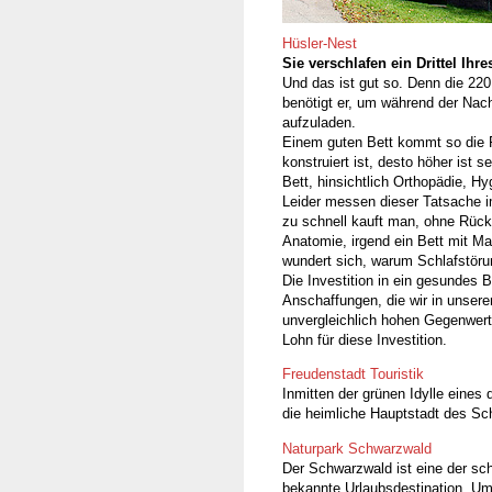
Hüsler-Nest
Sie verschlafen ein Drittel Ihr
Und das ist gut so. Denn die 220
benötigt er, um während der Nach
aufzuladen.
Einem guten Bett kommt so die R
konstruiert ist, desto höher ist
Bett, hinsichtlich Orthopädie, H
Leider messen dieser Tatsache 
zu schnell kauft man, ohne Rücks
Anatomie, irgend ein Bett mit M
wundert sich, warum Schlafstör
Die Investition in ein gesundes 
Anschaffungen, die wir in unsere
unvergleichlich hohen Gegenwert
Lohn für diese Investition.
Freudenstadt Touristik
Inmitten der grünen Idylle eines
die heimliche Hauptstadt des Sc
Naturpark Schwarzwald
Der Schwarzwald ist eine der sc
bekannte Urlaubsdestination. Um