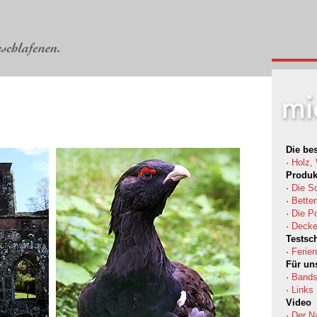
Die bes
·
Holz,
Produk
·
Die S
·
Bette
·
Die Po
·
Decke
Testsc
·
Ferie
Für un
·
Bands
·
Links
Video
·
Der Na