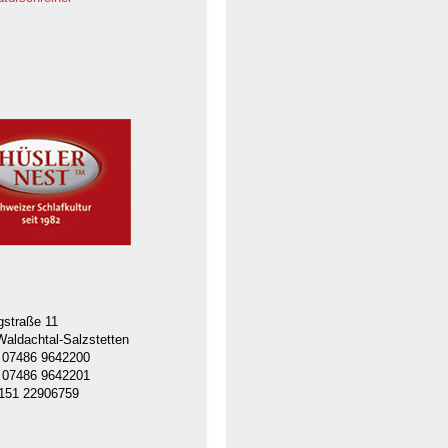
gstraße 11
aldachtal-Salzstetten
n 07486 9642200
x 07486 9642201
0151 22906759