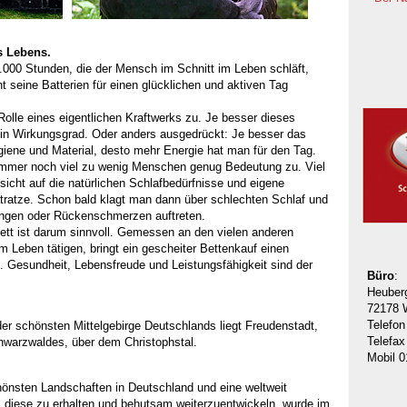
es Lebens.
.000 Stunden, die der Mensch im Schnitt im Leben schläft,
t seine Batterien für einen glücklichen und aktiven Tag
olle eines eigentlichen Kraftwerks zu. Je besser dieses
 sein Wirkungsgrad. Oder anders ausgedrückt: Je besser das
ygiene und Material, desto mehr Energie hat man für den Tag.
immer noch viel zu wenig Menschen genug Bedeutung zu. Viel
icht auf die natürlichen Schlafbedürfnisse und eigene
atratze. Schon bald klagt man dann über schlechten Schlaf und
ungen oder Rückenschmerzen auftreten.
Bett ist darum sinnvoll. Gemessen an den vielen anderen
m Leben tätigen, bringt ein gescheiter Bettenkauf einen
. Gesundheit, Lebensfreude und Leistungsfähigkeit sind der
Büro
:
Heuber
72178 W
Telefo
 der schönsten Mittelgebirge Deutschlands liegt Freudenstadt,
Telefa
hwarzwaldes, über dem Christophstal.
Mobil 
hönsten Landschaften in Deutschland und eine weltweit
 diese zu erhalten und behutsam weiterzuentwickeln, wurde im