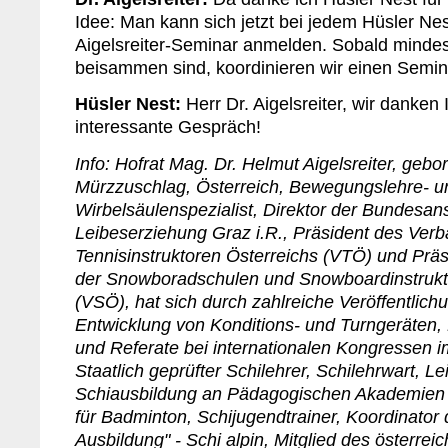
Idee: Man kann sich jetzt bei jedem Hüsler Ne
Aigelsreiter-Seminar anmelden. Sobald minde
beisammen sind, koordinieren wir einen Semin
Hüsler Nest:
Herr Dr. Aigelsreiter, wir danken 
interessante Gespräch!
Info: Hofrat Mag. Dr. Helmut Aigelsreiter, geb
Mürzzuschlag, Österreich, Bewegungslehre- u
Wirbelsäulenspezialist, Direktor der Bundesanst
Leibeserziehung Graz i.R., Präsident des Ver
Tennisinstruktoren Österreichs (VTÖ) und Prä
der Snowboradschulen und Snowboardinstrukt
(VSÖ), hat sich durch zahlreiche Veröffentlichu
Entwicklung von Konditions- und Turngeräte
und Referate bei internationalen Kongressen im 
Staatlich geprüfter Schilehrer, Schilehrwart, Le
Schiausbildung an Pädagogischen Akademien Ö
für Badminton, Schijugendtrainer, Koordinator 
Ausbildung" - Schi alpin, Mitglied des österre